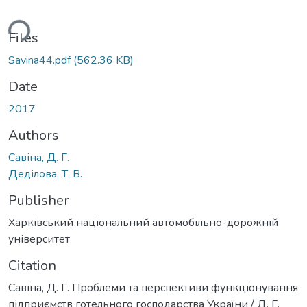
ding...
Files
Savina44.pdf
(562.36 KB)
Date
2017
Authors
Савіна, Д. Г.
Деділова, Т. В.
Publisher
Харківський національний автомобільно-дорожній
університет
Citation
Савіна, Д. Г. Проблеми та перспективи функціонування
підприємств готельного господарства України / Д. Г.