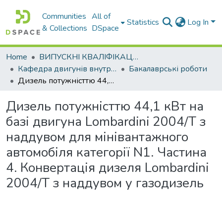
Communities
All of
Statistics
Log In
& Collections
DSpace
Home
ВИПУСКНІ КВАЛІФІКАЦІЙНІ РОБОТИ
Кафедра двигунів внутрішнього згоряння
Бакалаврські роботи
Дизель потужністтю 44,1 кВт на базі двигуна Lombardini 2004/T з наддувом для мінівантажного автомобіля категорії N1. Частина 4. Конвертація дизеля Lоmbardini 2004/T з наддувом у газодизель
Дизель потужністтю 44,1 кВт на
базі двигуна Lombardini 2004/T з
наддувом для мінівантажного
автомобіля категорії N1. Частина
4. Конвертація дизеля Lоmbardini
2004/T з наддувом у газодизель