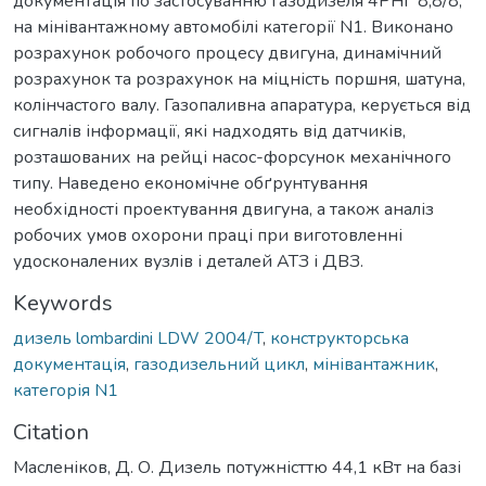
документація по застосуванню газодизеля 4РНГ 8,8/8,
на мінівантажному автомобілі категорії N1. Виконано
розрахунок робочого процесу двигуна, динамічний
розрахунок та розрахунок на міцність поршня, шатуна,
колінчастого валу. Газопаливна апаратура, керується від
сигналів інформації, які надходять від датчиків,
розташованих на рейці насос-форсунок механічного
типу. Наведено економічне обґрунтування
необхідності проектування двигуна, а також аналіз
робочих умов охорони праці при виготовленні
удосконалених вузлів і деталей АТЗ і ДВЗ.
Keywords
дизель lоmbardini LDW 2004/T
,
конструкторська
документація
,
газодизельний цикл
,
мінівантажник
,
категорія N1
Citation
Масленіков, Д. О. Дизель потужністтю 44,1 кВт на базі