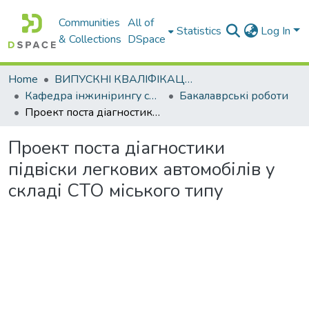
Communities
All of
Statistics
Log In
& Collections
DSpace
Home
ВИПУСКНІ КВАЛІФІКАЦІЙНІ РОБОТИ
Кафедра інжинірингу систем автомобільного транспорту
Бакалаврські роботи
Проект поста діагностики підвіски легкових автомобілів у складі СТО міського типу
Проект поста діагностики
підвіски легкових автомобілів у
складі СТО міського типу