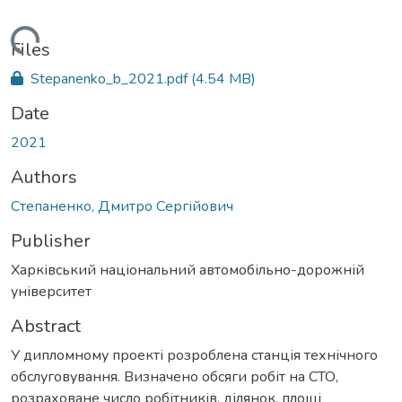
Loading...
Files
Stepanenko_b_2021.pdf
(4.54 MB)
Date
2021
Authors
Степаненко, Дмитро Сергійович
Publisher
Харківський національний автомобільно-дорожній
університет
Abstract
У дипломному проекті розроблена станція технічного
обслуговування. Визначено обсяги робіт на СТО,
розраховане число робітників, ділянок, площі