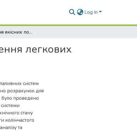
Log In
Дослідження якісних показників системи живлення легкових автомобілів
ення легкових
 паливних систем
ано розрахунок для
ж було проведено
ї системи
хнічного стану
и колінчастого
аналізу та