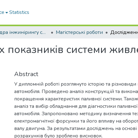
ce
Statistics
Кафедра інжинірингу систем автомобільного транспорту
Магістерські роботи
х показників системи живл
Abstract
У дипломній роботі розглянуто історію та різновиди
автомобіля. Проведено аналіз конструкцій та викон
покращення характеристик паливної системи. Тако
аналіз та вибір обладнання для діагностики паливно
автомобіля. Запропоновано методику визначення те
електромагнітної форсунки та його впливу на оборот
валу двигуна. За результатами досліджень на основі 
розрахунків було зроблено висновок.