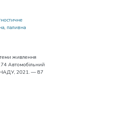
гностичне
на
,
паливна
истеми живлення
: 274 Автомобільний
ХНАДУ, 2021. — 87
9