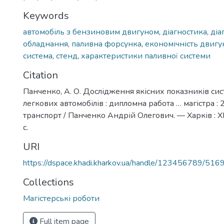
Keywords
автомобіль з бензиновим двигуном
,
діагностика
,
діа
обладнання
,
паливна форсунка
,
економічність двигу
система
,
стенд
,
характеристики паливної системи
Citation
Панченко, А. О. Дослідження якісних показників с
легкових автомобілів : дипломна работа … магістра 
транспорт / Панченко Андрій Олегович. — Харків : 
с.
URI
https://dspace.khadi.kharkov.ua/handle/123456789/516
Collections
Магістерські роботи
Full item page