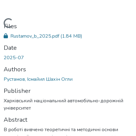
Loading...
Files
Rustamov_b_2025.pdf
(1.84 MB)
Date
2025-07
Authors
Рустамов, Ісмайил Шахін Огли
Publisher
Харківський національний автомобільно-дорожній
університет
Abstract
В роботі вивчено теоретичні та методичні основи