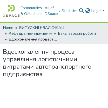
Communities
All of
Statistics
Log In
& Collections
DSpace
Home
ВИПУСКНІ КВАЛІФІКАЦІЙНІ РОБОТИ
Кафедра менеджменту
Бакалаврські роботи
Вдосконалення процеса управління логістичними витратами автотранспортного підприємства
Вдосконалення процеса
управління логістичними
витратами автотранспортного
підприємства