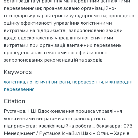
організації та управління міжнародними вантажними
перевезеннями; проаналізовано організаційно-
господарську характеристику підприємства; проведено
оцінку ефективності управління логістичними
витратами на підприємстві; запропоновано заходи
щодо вдосконалення управління логістичними
витратами при організації вантажних перевезень;
проведено аналіз економічної ефективності
запропонованих рекомендацій та заходів.
Keywords
логістика
,
логістичні витрати
,
перевезення
,
міжнародні
перевезення
Citation
Рустамов, І. Ш. Вдосконалення процеса управління
логістичними витратами автотранспортного
підприємства : кваліфікаційна робота ... бакалавра : 073
Менеджмент / Рустамов Ісмайил Шахін Огли. – Харків :