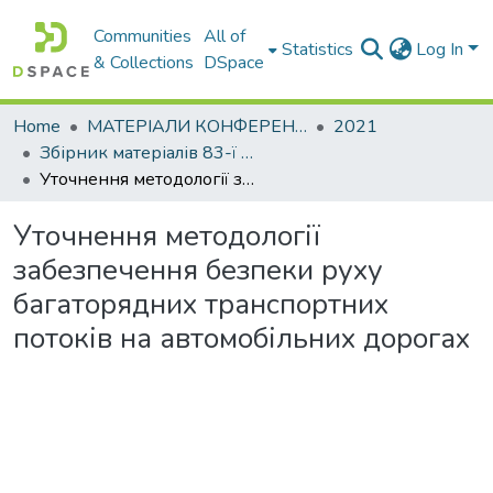
Communities
All of
Statistics
Log In
& Collections
DSpace
Home
МАТЕРІАЛИ КОНФЕРЕНЦІЙ
2021
Збірник матеріалів 83-ї Міжнародної студентської наукової конференції. Секція «Організація і безпека дорожнього руху»
Уточнення методології забезпечення безпеки руху багаторядних транспортних потоків на автомобільних дорогах
Уточнення методології
забезпечення безпеки руху
багаторядних транспортних
потоків на автомобільних дорогах