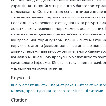
IoT. Методи дослідження - аналітичний аналіз, синте
управління, на прийняття рішення у багатокритеріаль
моделювання. Обґрунтовано основні вимоги щодо і
системи керування термінальними системами та бази
необхідність мережевого обладнання та ресурсном
додатків для управління мережами передачі даних.
математичні моделі вибору мережевих компонентів 
контролю, моніторингу термінальних систем. Отрим
керуючого агента (елементарної частини, що відпові
ділянку мережі) для вибору оптимального каналу або
каналів з мінімальною пропускною здатністю та варт
початкового інформаційного потоку в децентралізов
управління на основі агентів.
Keywords
вибір
,
ефективність
,
інтернет речей
,
інтелект
,
контр
модель
,
проектування
,
сенсор
,
термінальні системи
Citation