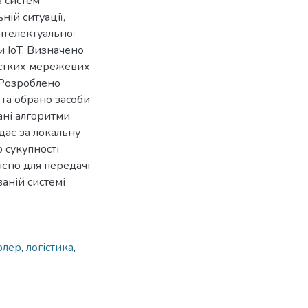
з систем
ній ситуації,
нтелектуальної
 IoT. Визначено
істких мережевих
 Розроблено
та обрано засоби
ані алгоритми
дає за локальну
 сукупності
істю для передачі
аній системі
олер
,
логістика
,