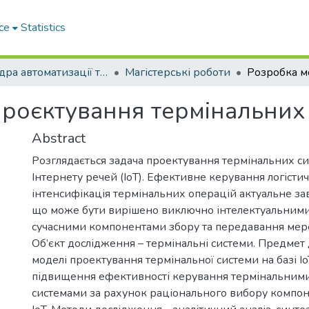
ce
Statistics
Кафедра автоматизації та комп’ютерно-інтегрованих технологій
Магістерські роботи
роєктування термінальних с
Abstract
Розглядається задача проектування термінальних си
Інтернету речей (IoT). Ефективне керування логіст
інтенсифікація термінальних операцій актуальне зав
що може бути вирішено виключно інтелектуальними
сучасними компонентами збору та передавання мере
Об’єкт дослідження – термінальні системи. Предмет
моделі проектування термінальної системи на базі І
підвищення ефективності керування термінальними
системами за рахунок раціонального вибору компоне