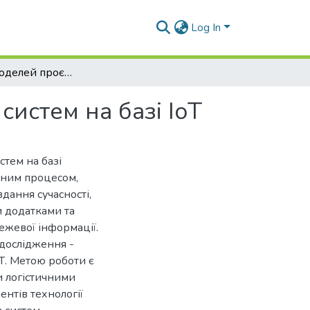
Log In
Розробка моделей проєктування термінальних систем на базі IoT
истем на базі IoT
стем на базі
ичним процесом,
дання сучасності,
 додатками та
жевої інформації.
 дослідження -
оТ. Метою роботи є
 логістичними
нтів технології