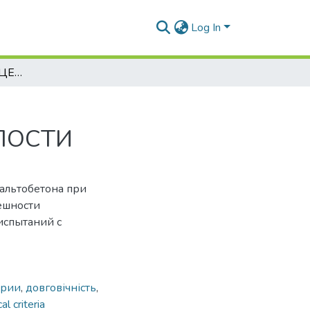
Log In
СТАТИСТИЧЕСКАЯ ОЦЕНКА ВРЕМЕНИ ЖИЗНИ АСФАЛЬТОБЕТОНА ПРИ СТАТИЧЕСКОЙ УСТАЛОСТИ
ЛОСТИ
альтобетона при
ешности
испытаний с
ерии
,
довговічність
,
cal criteria