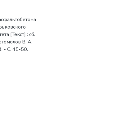
 асфальтобетона
арьковского
 [Текст] : сб.
Богомолов В. А.
. - C. 45-50.