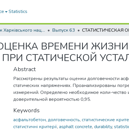
ce
Statistics
Вісник Харківського національного автомобільно-дорожнього університету / Вестник Харьковского национального автомобильно-дорожного университета
Выпуск 63
 ОЦЕНКА ВРЕМЕНИ ЖИЗНИ
ПРИ СТАТИЧЕСКОЙ УСТА
Abstract
Рассмотрены результаты оценки долговечности асф
статических напряжениях. Проанализированы погр
измерений. Определено необходимое коли-чество 
доверительной вероятностью 0,95.
Keywords
асфальтобетон
,
долговечность
,
статистические крит
статистичні критерії
,
asphalt concrete
,
durability
,
statisti