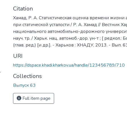
Citation
Хамад, Р. А. Статистическая оценка времени жизни
при статической усталости / Р. А. Хамад // Вестник Х
национального автомобильно-дорожного университета
науч. тр. / Харьк. нац. автомоб.-дор. ун-т ; [ редкол.: 
(глав. ред.) [и др.]. - Харьков : ХНАДУ, 2013. - Вып. 63
URI
https://dspace.khadi.kharkov.ua/handle/123456789/710
-
Collections
Выпуск 63
Full item page