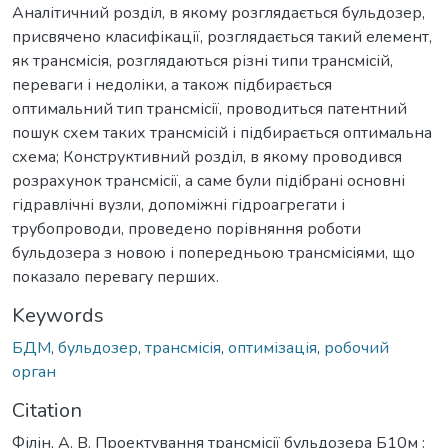
Аналітичний розділ, в якому розглядається бульдозер,
присвячено класифікації, розглядається такий елемент,
як трансмісія, розглядаються різні типи трансмісій,
переваги і недоліки, а також підбирається
оптимальний тип трансмісії, проводиться патентний
пошук схем таких трансмісій і підбирається оптимальна
схема; Конструктивний розділ, в якому проводився
розрахунок трансмісії, а саме були підібрані основні
гідравлічні вузли, допоміжні гідроагрегати і
трубопроводи, проведено порівняння роботи
бульдозера з новою і попередньою трансмісіями, що
показало перевагу перших.
Keywords
БДM
,
бульдозер
,
трансмісія
,
оптимізація
,
робочий
орган
Citation
Філін, А. В. Проектування трансмісії бульдозера Б10м :