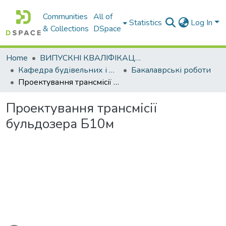
Communities
All of
Statistics
Log In
& Collections
DSpace
Home
ВИПУСКНІ КВАЛІФІКАЦІЙНІ РОБОТИ
Кафедра будівельних і дорожніх машин
Бакалаврські роботи
Проектування трансмісії бульдозера Б10м
Проектування трансмісії
бульдозера Б10м