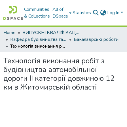
Communities
All of
Statistics
Log In
& Collections
DSpace
Home
ВИПУСКНІ КВАЛІФІКАЦІЙНІ РОБОТИ
Кафедра будiвництва та експлуатацiї автомобiльних дорiг
Бакалаврські роботи
Технологія виконання робіт з будівництва автомобільної дороги ІІ категорії довжиною 12 км в Житомирській області
Технологія виконання робіт з
будівництва автомобільної
дороги ІІ категорії довжиною 12
км в Житомирській області