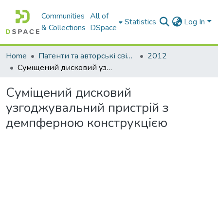
Communities
All of
Statistics
Log In
& Collections
DSpace
Home
Патенти та авторські свідоцтва
2012
Сумiщений дисковий узгоджувальний пристрiй з демпферною конструкцiєю
Сумiщений дисковий
узгоджувальний пристрiй з
демпферною конструкцiєю