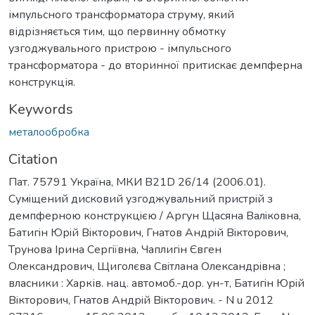
імпульсного трансформатора струму, який
відрізняється тим, що первинну обмотку
узгоджувального пристрою - імпульсного
трансформатора - до вторинної притискає демпферна
конструкція.
Keywords
металообробка
Citation
Пат. 75791 Україна, МКИ B21D 26/14 (2006.01).
Сумiщений дисковий узгоджувальний пристрiй з
демпферною конструкцiєю / Аргун Щасяна Валiковна,
Батигiн Юрiй Вiкторович, Гнатов Андрiй Вiкторович,
Трунова Iрина Сергiївна, Чаплигiн Євген
Олександрович, Щиголєва Свiтлана Олександрiвна ;
власники : Харків. нац. автомоб.-дор. ун-т, Батигiн Юрiй
Вiкторович, Гнатов Андрiй Вiкторович. - N u 2012