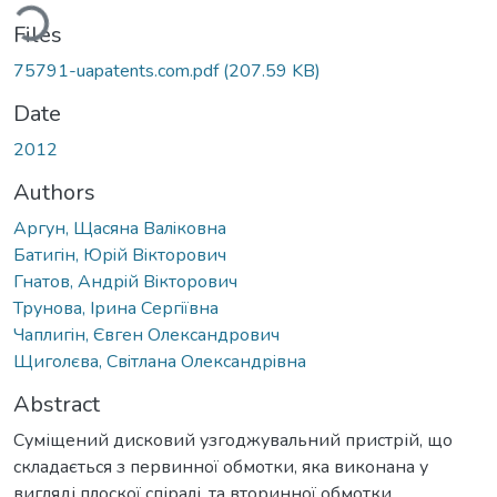
ading...
Files
75791-uapatents.com.pdf
(207.59 KB)
Date
2012
Authors
Аргун, Щасяна Валiковна
Батигiн, Юрiй Вiкторович
Гнатов, Андрiй Вiкторович
Трунова, Iрина Сергiївна
Чаплигiн, Євген Олександрович
Щиголєва, Свiтлана Олександрiвна
Abstract
Суміщений дисковий узгоджувальний пристрій, що
складається з первинної обмотки, яка виконана у
вигляді плоскої спіралі, та вторинної обмотки