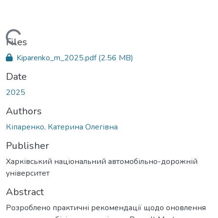
Loading...
Files
Kiparenko_m_2025.pdf
(2.56 MB)
Date
2025
Authors
Кіпаренко, Катерина Олегівна
Publisher
Харківський національний автомобільно-дорожній
університет
Abstract
Розроблено практичні рекомендації щодо оновлення