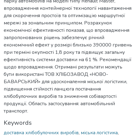
парку автомобілів на моделі типу Renault Master,
впровадження контейнерної технології навантаження
для скорочення простоїв та оптимізацію маршрутної
мережі за зональним принципом. Розрахунок
економічної ефективності показав, що впровадження
запропонованих рішень забезпечує річний
економічний ефект у розмірі близько 390000 гривень
при терміні окупності 1,8 року та підвищує загальну
ефективність системи доставки на 61 %. Рекомендації
щодо впровадження. Отримані результати можуть
бути використані ТОВ ХЛІБОЗАВОД «НОВО-
БАВАРСЬКИЙ» для удосконалення міської логістики,
підвищення стійкості ланцюга постачання
хлібобулочних виробів та зниження собівартості
продукції. Область застосування: автомобільний
транспорт.
Keywords
доставка хлібобулочних виробів
,
міська логістика
,