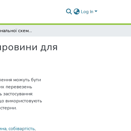
Log In
Вибір раціональної схеми доставки молочної сировини для виробництва ТОВ «Літинський молзавод»
сировини для
ження можуть бути
них перевезень
 застосування:
 що використовують
истерни.
ина
,
собівартість
,