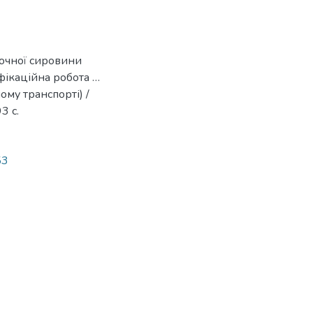
лочної сировини
фікаційна робота …
ому транспорті) /
3 с.
53