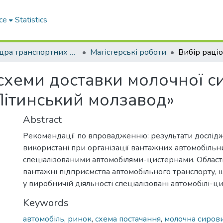
ce
Statistics
Кафедра транспортних технологій
Магістерські роботи
 схеми доставки молочної 
ітинський молзавод»
Abstract
Рекомендації по впровадженню: результати дослід
використані при організації вантажних автомобіль
спеціалізованими автомобілями-цистернами. Область
вантажні підприємства автомобільного транспорту,
у виробничій діяльності спеціалізовані автомобілі-ц
Keywords
автомобіль
,
ринок
,
схема постачання
,
молочна сиров