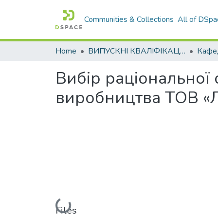
Communities & Collections
All of DSpa
Home
ВИПУСКНІ КВАЛІФІКАЦІЙНІ РОБОТИ
Вибір раціональної
виробництва ТОВ «Л
Loading...
Files