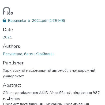
ding...
Files
Rezunenko_b_2021.pdf
(2.69 MB)
Date
2021
Authors
Резуненко, Євген Юрійович
Publisher
Харківський національний автомобільно-дорожній
університет
Abstract
Об'єкт дослідження АКІБ „Укрсіббанк”, відділення 987,
м. Дніпро
Предмет дослідження - механізм кредитування