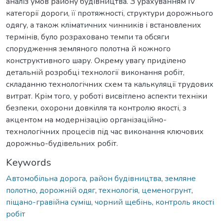
аналіз умов району будівництва. З урахуванням IV
категорії дороги, її протяжності, структури дорожнього
одягу, а також кліматичних чинників і встановлених
термінів, було розраховано темпи та обсяги
спорудження земляного полотна й кожного
конструктивного шару. Окрему увагу приділено
детальній розробці технології виконання робіт,
складанню технологічних схем та калькуляції трудових
витрат. Крім того, у роботі висвітлено аспекти техніки
безпеки, охорони довкілля та контролю якості, з
акцентом на модернізацію організаційно-
технологічних процесів під час виконання ключових
дорожньо-будівельних робіт.
Keywords
Автомобільна дорога
,
район будівництва
,
земляне
полотно
,
дорожній одяг
,
технологія
,
цеменогрунт
,
піщано-гравійна суміш
,
чорний щебінь
,
контроль якості
робіт