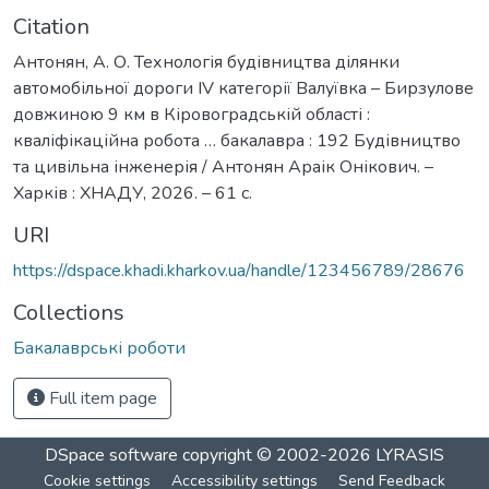
Citation
Антонян, А. О. Технологія будівництва ділянки
автомобільної дороги IV категорії Валуївка – Бирзулове
довжиною 9 км в Кіровоградській області :
кваліфікаційна робота … бакалавра : 192 Будівництво
та цивільна інженерія / Антонян Араік Онікович. –
Харків : ХНАДУ, 2026. – 61 с.
URI
https://dspace.khadi.kharkov.ua/handle/123456789/28676
Collections
Бакалаврські роботи
Full item page
DSpace software
copyright © 2002-2026
LYRASIS
Cookie settings
Accessibility settings
Send Feedback