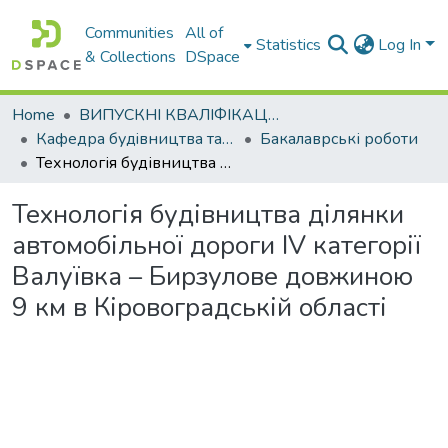
Communities
All of
Statistics
Log In
& Collections
DSpace
Home
ВИПУСКНІ КВАЛІФІКАЦІЙНІ РОБОТИ
Кафедра будiвництва та експлуатацiї автомобiльних дорiг
Бакалаврські роботи
Технологія будівництва ділянки автомобільної дороги IV категорії Валуївка – Бирзулове довжиною 9 км в Кіровоградській області
Технологія будівництва ділянки
автомобільної дороги IV категорії
Валуївка – Бирзулове довжиною
9 км в Кіровоградській області