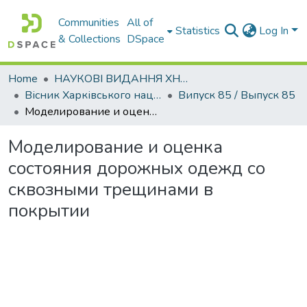
Communities
All of
Statistics
Log In
& Collections
DSpace
Home
НАУКОВІ ВИДАННЯ ХНАДУ
Вісник Харківського національного автомобільно-дорожнього університету / Вестник Харьковского национального автомобильно-дорожного университета
Випуск 85 / Выпуск 85
Моделирование и оценка состояния дорожных одежд со сквозными трещинами в покрытии
Моделирование и оценка
состояния дорожных одежд со
сквозными трещинами в
покрытии