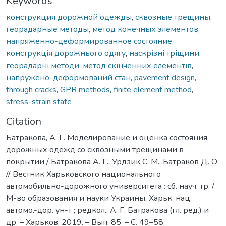
Keywords
конструкция дорожной одежды
,
сквозные трещины
,
георадарные методы
,
метод конечных элементов
,
напряженно-деформированное состояние
,
конструкція дорожнього одягу
,
наскрізні тріщини
,
георадарні методи
,
метод скінченних елементів
,
напружено-деформований стан
,
pavement design
,
through cracks
,
GPR methods
,
finite element method
,
stress-strain state
Citation
Батракова, А. Г. Моделирование и оценка состояния
дорожных одежд со сквозными трещинами в
покрытии / Батракова А. Г., Урдзик С. М., Батраков Д. О.
// Вестник Харьковского национального
автомобильно-дорожного университета : сб. науч. тр. /
М-во образования и науки Украины, Харьк. нац.
автомо.-дор. ун-т ; редкол.: А. Г. Батракова (гл. ред.) и
др. – Харьков, 2019. – Вып. 85. – С. 49–58.