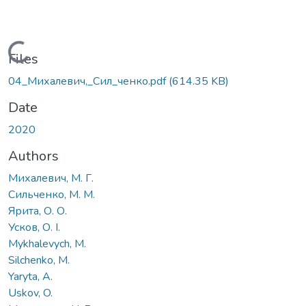
Loading...
Files
04_Михалевич,_Сил_ченко.pdf
(614.35 KB)
Date
2020
Authors
Михалевич, М. Г.
Сильченко, М. М.
Ярита, О. О.
Усков, О. І.
Mykhalevych, M.
Silchenko, M.
Yaryta, A.
Uskov, O.