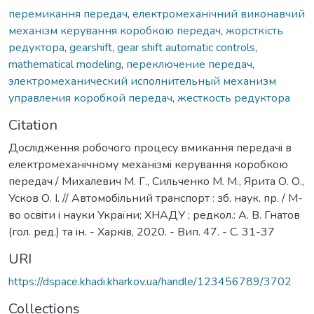
перемикання передач
,
електромеханічний виконавчий
механізм керування коробкою передач
,
жорсткість
редуктора
,
gearshift
,
gear shift automatic controls
,
mathematical modeling
,
переключение передач
,
электромеханический исполнительный механизм
управления коробкой передач
,
жесткость редуктора
Citation
Дослiдження робочого процесу вмикання передачi в
електромеханiчному механiзмi керування коробкою
передач / Михалевич М. Г., Сильченко М. М., Ярита О. О.,
Усков О. I. // Автомобiльний транспорт : зб. наук. пр. / М-
во освiти i науки України; ХНАДУ ; редкол.: А. В. Гнатов
(гол. ред.) та iн. - Харкiв, 2020. - Вип. 47. - С. 31-37
URI
https://dspace.khadi.kharkov.ua/handle/123456789/3702
Collections