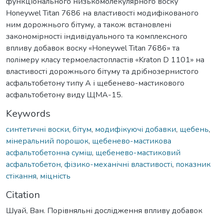
функціонального низькомолекулярного воску
Нoneywel Titan 7686 на властивості модифікованого
ним дорожнього бітуму, а також встановлені
закономірності індивідуального та комплексного
впливу добавок воску «Нoneywel Titan 7686» та
полімеру класу термоеластопластів «Kraton D 1101» на
властивості дорожнього бітуму та дрібнозернистого
асфальтобетону типу А і щебенево-мастикового
асфальтобетону виду ЩМА-15.
Keywords
синтетичні воски
,
бітум
,
модифікуючі добавки
,
щебень
,
мінеральний порошок
,
щебенево-мастикова
асфальтобетонна суміш
,
щебенево-мастиковий
асфальтобетон
,
фізико-механічні властивості
,
показник
стікання
,
міцність
Citation
Шуай, Ван. Порівняльні дослідження впливу добавок