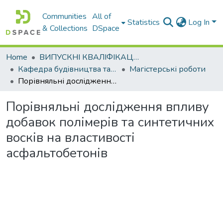
Communities
All of
Statistics
Log In
& Collections
DSpace
Home
ВИПУСКНІ КВАЛІФІКАЦІЙНІ РОБОТИ
Кафедра будiвництва та експлуатацiї автомобiльних дорiг
Магістерські роботи
Порівняльні дослідження впливу добавок полімерів та синтетичних восків на властивості асфальтобетонів
Порівняльні дослідження впливу
добавок полімерів та синтетичних
восків на властивості
асфальтобетонів