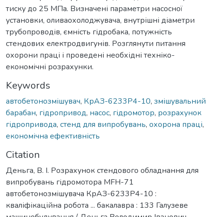
тиску до 25 МПа. Визначені параметри насосної
установки, оливаохолоджувача, внутрішні діаметри
трубопроводів, ємність гідробака, потужність
стендових електродвигунів. Розглянути питання
охорони праці і проведені необхідні техніко-
економічні розрахунки.
Keywords
автобетонозмішувач
,
КрАЗ-6233Р4-10
,
змішувальний
барабан
,
гідропривод
,
насос
,
гідромотор
,
розрахунок
гідропривода
,
стенд для випробувань
,
охорона праці
,
економічна ефективність
Citation
Деньга, В. І. Розрахунок стендового обладнання для
випробувань гідромотора MFH-71
автобетонозмішувача КрАЗ-6233Р4-10 :
кваліфікаційна робота ... бакалавра : 133 Галузеве
машинобудування / Деньга Володимир Іванович. –