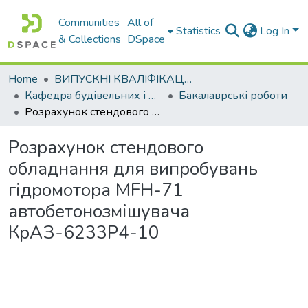
Communities
All of
Statistics
Log In
& Collections
DSpace
Home
ВИПУСКНІ КВАЛІФІКАЦІЙНІ РОБОТИ
Кафедра будівельних і дорожніх машин
Бакалаврські роботи
Розрахунок стендового обладнання для випробувань гідромотора MFH-71 автобетонозмішувача КрАЗ-6233Р4-10
Розрахунок стендового
обладнання для випробувань
гідромотора MFH-71
автобетонозмішувача
КрАЗ-6233Р4-10