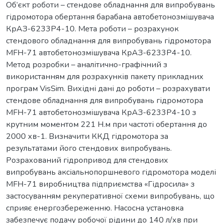
Об’єкт роботи – стендове обладнання для випробувань
гідромотора обертання барабана автобетонозмішувача
КрАЗ-6233Р4-10. Мета роботи – розрахунок
стендового обладнання для випробувань гідромотора
MFH-71 автобетонозмішувача КрАЗ-6233Р4-10.
Метод розробки – аналітично-графічний з
використанням для розрахунків пакету прикладних
програм VisSim. Вихідні дані до роботи – розрахувати
стендове обладнання для випробувань гідромотора
MFH-71 автобетонозмішувача КрАЗ-6233Р4-10 з
крутним моментом 221 Н.м при частоті обертання до
2000 хв-1. Визначити ККД гідромотора за
результатами його стендових випробувань.
Розрахований гідропривод для стендових
випробувань аксіальнопоршневого гідромотора моделі
MFH-71 виробництва підприємства «Гідросила» з
застосуванням рекуперативної схеми випробувань, що
сприяє енергозбереженню. Насосна установка
забезпечує подачу робочої рідини до 140 л/хв при