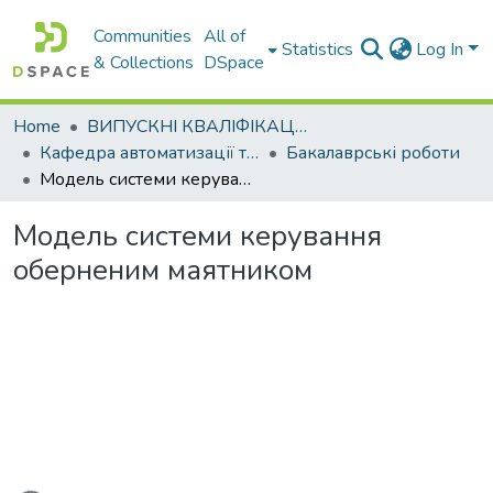
Communities
All of
Statistics
Log In
& Collections
DSpace
Home
ВИПУСКНІ КВАЛІФІКАЦІЙНІ РОБОТИ
Кафедра автоматизації та комп’ютерно-інтегрованих технологій
Бакалаврські роботи
Модель системи керування оберненим маятником
Модель системи керування
оберненим маятником