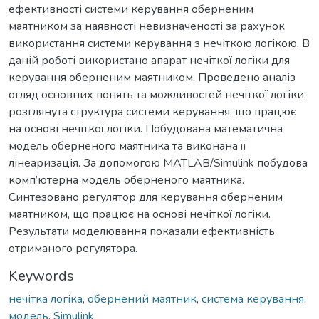
ефективності системи керування оберненим
маятником за наявності невизначеності за рахунок
використання системи керування з нечіткою логікою. В
даній роботі використано апарат нечіткої логіки для
керування оберненим маятником. Проведено аналіз
огляд основних понять та можливостей нечіткої логіки,
розглянута структура системи керування, що працює
на основі нечіткої логіки. Побудована математична
модель оберненого маятника та виконана її
лінеаризація. За допомогою MATLAB/Simulink побудова
комп’ютерна модель оберненого маятника.
Синтезовано регулятор для керування оберненим
маятником, що працює на основі нечіткої логіки.
Результати моделювання показали ефективність
отриманого регулятора.
Keywords
нечітка логіка
,
обернений маятник
,
система керування
,
модель
,
Simulink