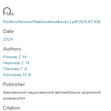
oading...
Files
RychkovNeronovPliekhovaKostikova11.pdf
(505.67 KB)
Date
2024
Authors
Ричков, С. М.
Неронов, С. М.
Плєхова, Г. А.
Костікова, М. В.
Publisher
Харківський національний автомобільно-дорожній
університет
Citation