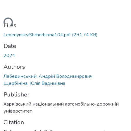
ding...
Files
LebedynskyiShcherbinina104.pdf
(291.74 KB)
Date
2024
Authors
Лебединський, Андрій Володимирович
Щербініна, Юлія Вадимівна
Publisher
Харківський національний автомобільно-дорожній
універститет
Citation