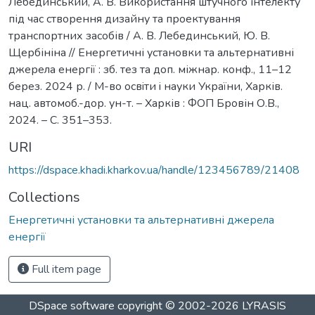
Лебединський, А. В. Використання штучного інтелекту
під час створення дизайну та проектування
транспортних засобів / А. В. Лебединський, Ю. В.
Щербініна // Енергетичні установки та альтернативні
джерела енергії : зб. тез та доп. міжнар. конф., 11–12
берез. 2024 р. / М-во освiти i науки України, Харків.
нац. автомоб.-дор. ун-т. – Харків : ФОП Бровін О.В.,
2024. – С. 351–353.
URI
https://dspace.khadi.kharkov.ua/handle/123456789/21408
Collections
Енергетичні установки та альтернативні джерела
енергії
Full item page
DSpace software
copyright © 2002-2026
LYRASIS