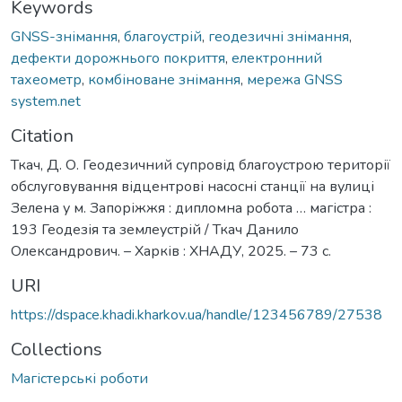
Keywords
GNSS-знімання
,
благоустрій
,
геодезичні знімання
,
дефекти дорожнього покриття
,
електронний
тахеометр
,
комбіноване знімання
,
мережа GNSS
system.net
Citation
Ткач, Д. О. Геодезичний супровід благоустрою території
обслуговування відцентрові насосні станції на вулиці
Зелена у м. Запоріжжя : дипломна робота … магістра :
193 Геодезія та землеустрій / Ткач Данило
Олександрович. – Харків : ХНАДУ, 2025. – 73 с.
URI
https://dspace.khadi.kharkov.ua/handle/123456789/27538
Collections
Магістерські роботи