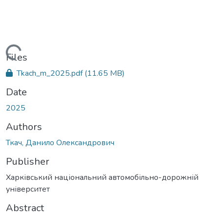
Loading...
Files
Tkach_m_2025.pdf
(11.65 MB)
Date
2025
Authors
Ткач, Данило Олександрович
Publisher
Харківський національний автомобільно-дорожній
університет
Abstract