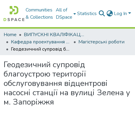
Communities
All of
Statistics
Log In
& Collections
DSpace
Home
ВИПУСКНІ КВАЛІФІКАЦІЙНІ РОБОТИ
Кафедра проектування доріг, геодезії і землеустрою
Магістерські роботи
Геодезичний супровід благоустрою території обслуговування відцентрові насосні станції на вулиці Зелена у м. Запоріжжя
Геодезичний супровід
благоустрою території
обслуговування відцентрові
насосні станції на вулиці Зелена у
м. Запоріжжя