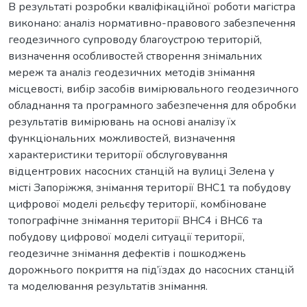
В результаті розробки кваліфікаційної роботи магістра
виконано: аналіз нормативно-правового забезпечення
геодезичного супроводу благоустрою територій,
визначення особливостей створення знімальних
мереж та аналіз геодезичних методів знімання
місцевості, вибір засобів вимірювального геодезичного
обладнання та програмного забезпечення для обробки
результатів вимірювань на основі аналізу їх
функціональних можливостей, визначення
характеристики території обслуговування
відцентрових насосних станцій на вулиці Зелена у
місті Запоріжжя, знімання території ВНС1 та побудову
цифрової моделі рельєфу території, комбіноване
топографічне знімання території ВНС4 і ВНС6 та
побудову цифрової моделі ситуації території,
геодезичне знімання дефектів і пошкоджень
дорожнього покриття на під’їздах до насосних станцій
та моделювання результатів знімання.