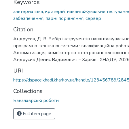
Keywords
альтернатива
,
критерій
,
навантажувальне тестуванн
забезпечення
,
парні порівняння
,
сервер
Citation
Андрусик, Д. В. Вибір інструментів навантажувальн
програмно-технічної системи : кваліфікаційна робота 
Автоматизація, комп’ютерно-інтегровані технології т
Андрусик Денис Вадимович. – Харків : ХНАДУ, 2026. 
URI
https://dspace.khadi.kharkov.ua/handle/123456789/284
Collections
Бакалаврські роботи
Full item page