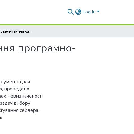
Log In
Вибір інструментів навантажувального тестування програмно-технічної системи
ання програмно-
рументів для
а, проведено
вах невизначеності
 задач вибору
тування сервера.
в