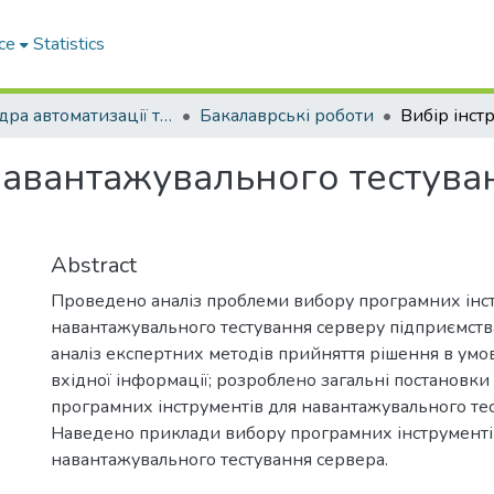
ce
Statistics
Кафедра автоматизації та комп’ютерно-інтегрованих технологій
Бакалаврські роботи
 навантажувального тестув
Abstract
Проведено аналіз проблеми вибору програмних інст
навантажувального тестування серверу підприємств
аналіз експертних методів прийняття рішення в умо
вхідної інформації; розроблено загальні постановки
програмних інструментів для навантажувального тес
Наведено приклади вибору програмних інструменті
навантажувального тестування сервера.