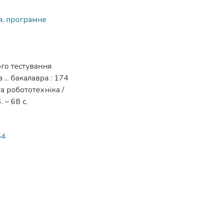
я
,
програмне
ого тестування
... бакалавра : 174
а робототехніка /
– 68 с.
54