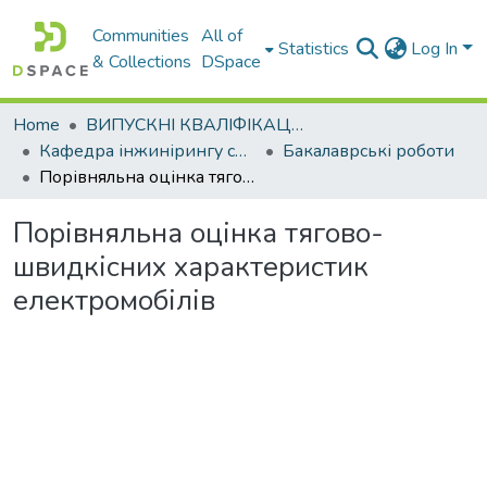
Communities
All of
Statistics
Log In
& Collections
DSpace
Home
ВИПУСКНІ КВАЛІФІКАЦІЙНІ РОБОТИ
Кафедра інжинірингу систем автомобільного транспорту
Бакалаврські роботи
Порівняльна оцінка тягово-швидкісних характеристик електромобілів
Порівняльна оцінка тягово-
швидкісних характеристик
електромобілів