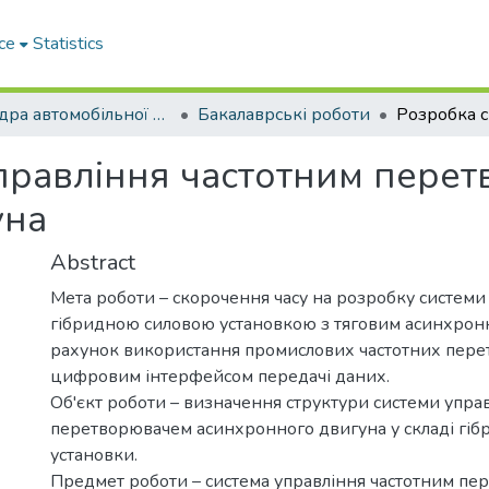
ce
Statistics
Кафедра автомобільної електроніки
Бакалаврські роботи
правління частотним пере
уна
Abstract
Мета роботи – скорочення часу на розробку системи
гібридною силовою установкою з тяговим асинхрон
рахунок використання промислових частотних пере
цифровим інтерфейсом передачі даних.
Об'єкт роботи – визначення структури системи упра
перетворювачем асинхронного двигуна у складі гібр
установки.
Предмет роботи – система управління частотним п