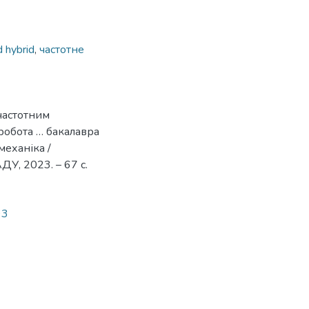
d hybrid
,
частотне
частотним
робота … бакалавра
механіка /
У, 2023. – 67 с.
93