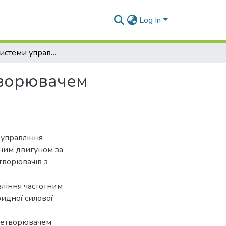
Log In
Розробка системи управління частотним перетворювачем асинхронного двигуна
творювачем
 управління
ним двигуном за
творювачів з
вління частотним
идної силової
еретворювачем