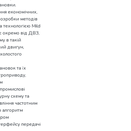
ановки.
ння економічних,
розробки методів
а технологією Mild
є окремо від ДВЗ,
у в такій
ний двигун,
 холостого
ановок та їх
троприводу,
им
промислові
урну схему та
вління частотним
о алгоритм
ером
терфейсу передачі