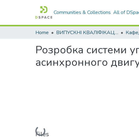
Communities & Collections
All of DSpa
Home
ВИПУСКНІ КВАЛІФІКАЦІЙНІ РОБОТИ
Розробка системи у
асинхронного двиг
Loading...
Files