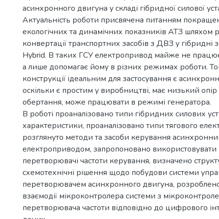
асинхронного двигуна у складі гібридної силової уст
Актуальність роботи присвячена питанням покраще
екологічних та динамічних показників АТЗ шляхом 
конвертації транспортних засобів з ДВЗ у гібридні з
Hybrid. В таких ГСУ електропривод майже не працю
а лише допомагає йому в різних режимах роботи. Том
конструкції ідеальним для застосування є асинхрон
оскільки є простим у виробництві, має низький опір
обертання, може працювати в режимі генератора.
В роботі проаналізовано типи гібридних силових уст
характеристики, проаналізовано типи тягового елек
розглянуто методи та засоби керування асинхронн
електроприводом, запропоновано використовувати 
перетворювачі частоти керування, визначено структ
схемотехнічні рішення щодо побудови системи упра
перетворювачем асинхронного двигуна, розроблен
взаємодії мікроконтролера системи з мікроконтрол
перетворювача частоти відповідно до цифрового ін