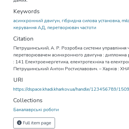
даних.
Keywords
асинхронний двигун
,
гібридна силова установка
,
mil
керування АД
,
перетворювач частоти
Citation
Петрушинський, А. Р. Розробка системи управління 
перетворювачем асинхронного двигуна : дипломна 
: 141 Електроенергетика, електротехніка та електро
Петрушинський Антон Ростиславович. – Харків : ХНАД
URI
https://dspace.khadi.kharkov.ua/handle/123456789/150
Collections
Бакалаврські роботи
Full item page