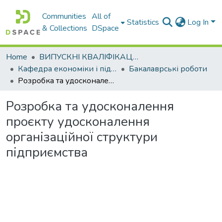
Communities
All of
Statistics
Log In
& Collections
DSpace
Home
ВИПУСКНІ КВАЛІФІКАЦІЙНІ РОБОТИ
Кафедра економіки і підприємництва
Бакалаврські роботи
Розробка та удосконалення проєкту удосконалення організаційної структури підприємства
Розробка та удосконалення
проєкту удосконалення
організаційної структури
підприємства