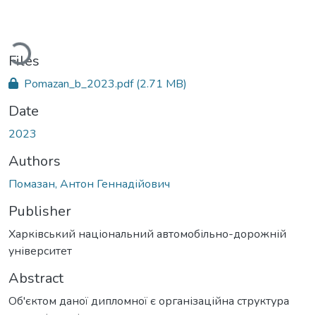
Loading...
Files
Pomazan_b_2023.pdf
(2.71 MB)
Date
2023
Authors
Помазан, Антон Геннадійович
Publisher
Харківський національний автомобільно-дорожній
університет
Abstract
Об'єктом даної дипломної є організаційна структура