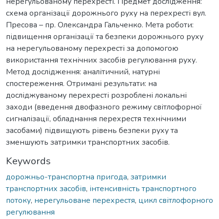
нерегульованому перехресті. Предмет дослідження:
схема організації дорожнього руху на перехресті вул.
Пресова – пр. Олександра Гальченко. Мета роботи:
підвищення організації та безпеки дорожнього руху
на нерегульованому перехресті за допомогою
використання технічних засобів регулювання руху.
Метод дослідження: аналітичний, натурні
спостереження. Отримані результати: на
досліджуваному перехресті розроблені локальні
заходи (введення двофазного режиму світлофорної
сигналізації, обладнання перехрестя технічними
засобами) підвищують рівень безпеки руху та
зменшують затримки транспортних засобів.
Keywords
дорожньо-транспортна пригода
,
затримки
транспортних засобів
,
інтенсивність транспортного
потоку
,
нерегульоване перехрестя
,
цикл світлофорного
регулювання