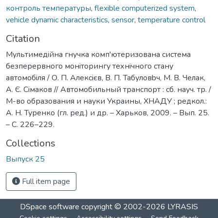
контроль температуры
,
flexible computerized system
,
vehicle dynamic characteristics
,
sensor
,
temperature control
Citation
Мультимедiйна гнучка комп'ютеризована система
безперервного монiторингу технiчного стану
автомобiля / О. П. Алексiєв, В. П. Табуловbч, М. В. Челак,
А. Є. Сiмаков // Автомобильный транспорт : сб. науч. тр. /
М-во образования и науки Украины, ХНАДУ ; редкол.:
А. Н. Туренко (гл. ред.) и др. – Харьков, 2009. – Вып. 25.
– С. 226–229.
Collections
Выпуск 25
Full item page
DSpace software
copyright © 2002-2026
LYRASIS