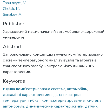
Tabulovych, V.
Chelak, M.
Simakov, A.
Publisher
Харьковский национальный автомобильно-дорожный
университет
Abstract
Запропоновано концепцію гнучкої комп’ютеризованої
системи температурного аналізу вузлів та агрегатів
транспортного засобу, контролю його динамічних
характеристик.
Keywords
гнучка комп’ютеризована система
,
автомобіль
,
динамічні характеристики
,
давач
,
контроль
температури
,
гибкая компьютеризированная система
,
автомобиль
,
динамические характеристики
,
датчик
,