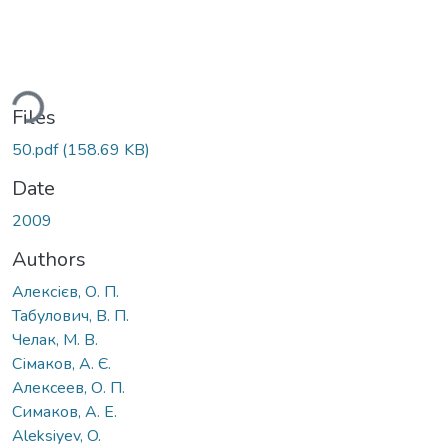
ding...
Files
50.pdf
(158.69 KB)
Date
2009
Authors
Алексієв, О. П.
Табулович, В. П.
Челак, М. В.
Сімаков, А. Є.
Алексеев, О. П.
Симаков, А. Е.
Aleksiyev, O.