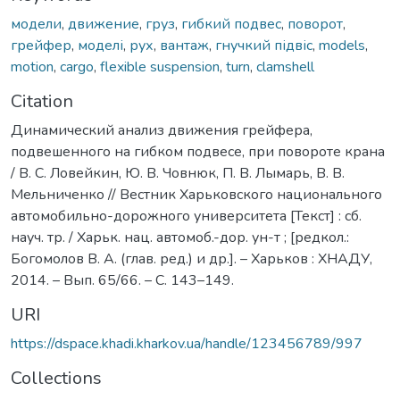
модели
,
движение
,
груз
,
гибкий подвес
,
поворот
,
грейфер
,
моделі
,
рух
,
вантаж
,
гнучкий підвіс
,
models
,
motion
,
cargo
,
flexible suspension
,
turn
,
clamshell
Citation
Динамический анализ движения грейфера,
подвешенного на гибком подвесе, при повороте крана
/ В. С. Ловейкин, Ю. В. Човнюк, П. В. Лымарь, В. В.
Мельниченко // Вестник Харьковского национального
автомобильно-дорожного университета [Текст] : сб.
науч. тр. / Харьк. нац. автомоб.-дор. ун-т ; [редкол.:
Богомолов В. А. (глав. ред.) и др.]. – Харьков : ХНАДУ,
2014. – Вып. 65/66. – C. 143–149.
URI
https://dspace.khadi.kharkov.ua/handle/123456789/997
Collections