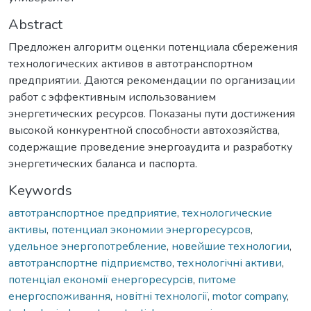
Abstract
Предложен алгоритм оценки потенциала сбережения
технологических активов в автотранспортном
предприятии. Даются рекомендации по организации
работ с эффективным использованием
энергетических ресурсов. Показаны пути достижения
высокой конкурентной способности автохозяйства,
содержащие проведение энергоаудита и разработку
энергетических баланса и паспорта.
Keywords
автотранспортное предприятие
,
технологические
активы
,
потенциал экономии энергоресурсов
,
удельное энергопотребление
,
новейшие технологии
,
автотранспортне підприємство
,
технологічні активи
,
потенціал економії енергоресурсів
,
питоме
енергоспоживання
,
новітні технології
,
motor company
,