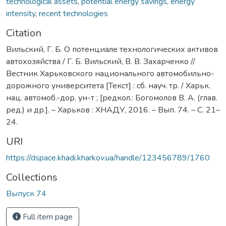
technological assets
,
potential energy savings
,
energy
intensity
,
recent technologies
Citation
Вильский, Г. Б. О потенциале технологических активов
автохозяйства / Г. Б. Вильский, В. В. Захарченко //
Вестник Харьковского национального автомобильно-
дорожного университета [Текст] : сб. науч. тр. / Харьк.
нац. автомоб.-дор. ун-т ; [редкол.: Богомолов В. А. (глав.
ред.) и др.]. – Харьков : ХНАДУ, 2016. – Вып. 74. – C. 21–
24.
URI
https://dspace.khadi.kharkov.ua/handle/123456789/1760
Collections
Выпуск 74
Full item page