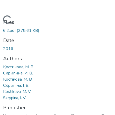
Loading...
Files
6.2.pdf
(278.61 KB)
Date
2016
Authors
Костикова, М. В.
Скрипина, И. В.
Костікова, М. В.
Скрипіна, І. В.
Kostikova, М. V.
Skrypina, I. V.
Publisher