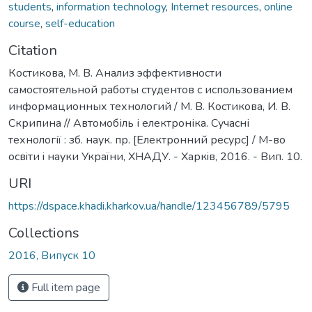
students
,
information technology
,
Internet resources
,
online
course
,
self-education
Citation
Костикова, М. В. Анализ эффективности
самостоятельной работы студентов с использованием
информационных технологий / М. В. Костикова, И. В.
Скрипина // Автомобіль і електроніка. Сучасні
технології : зб. наук. пр. [Електронний ресурс] / М-во
освiти i науки України, ХНАДУ. - Харкiв, 2016. - Вип. 10.
URI
https://dspace.khadi.kharkov.ua/handle/123456789/5795
Collections
2016, Випуск 10
Full item page