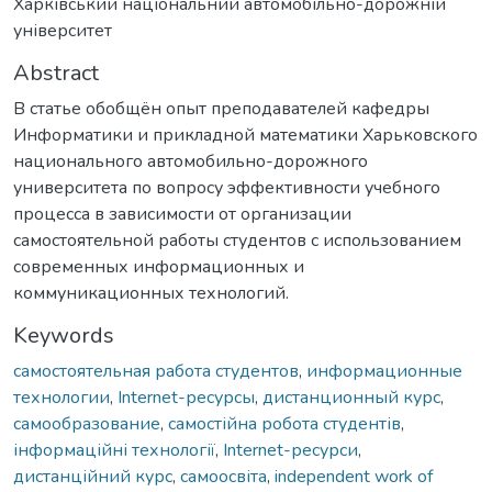
Харківський національний автомобільно-дорожній
університет
Abstract
В статье обобщён опыт преподавателей кафедры
Информатики и прикладной математики Харьковского
национального автомобильно-дорожного
университета по вопросу эффективности учебного
процесса в зависимости от организации
самостоятельной работы студентов с использованием
современных информационных и
коммуникационных технологий.
Keywords
самостоятельная работа студентов
,
информационные
технологии
,
Internet-ресурсы
,
дистанционный курс
,
самообразование
,
самостійна робота студентів
,
інформаційні технології
,
Internet-ресурси
,
дистанційний курс
,
самоосвіта
,
independent work of