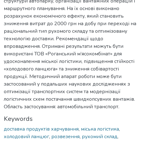
структури автопарку, організації вантажних операцій і
маршрутного планування. На їх основі виконано
розрахунок економічного ефекту, який становить
зниження витрат до 2000 грн на добу при переході на
раціональний тип рухомого складу та оптимізовану
технологію доставки. Рекомендації щодо
впровадження. Отримані результати можуть бути
використані ТОВ «Роганський м’ясокомбінат» для
удосконалення міської логістики, підвищення стійкості
«холодового ланцюга» та зниження собівартості
продукції. Методичний апарат роботи може бути
застосований у подальших наукових дослідженнях з
оптимізації транспортних систем та модернізації
логістичних схем постачання швидкопсувних вантажів.
Область застосування: автомобільний транспорт.
Keywords
доставка продуктів харчування
,
міська логістика
,
холодовий ланцюг
,
розвезення
,
рухомий склад
,