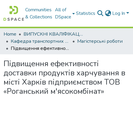
Communities
All of
Statistics
Log In
& Collections
DSpace
Home
ВИПУСКНІ КВАЛІФІКАЦІЙНІ РОБОТИ
Кафедра транспортних технологій
Магістерські роботи
Підвищення ефективності доставки продуктів харчування в місті Харків підприємством ТОВ «Роганський м'ясокомбінат»
Підвищення ефективності
доставки продуктів харчування в
місті Харків підприємством ТОВ
«Роганський м'ясокомбінат»