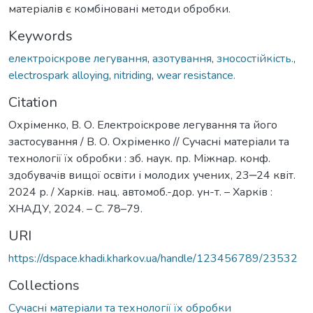
матеріалів є комбіновані методи обробки.
Keywords
електроіскрове легування
,
азотування
,
зносостійкість.
,
electrospark alloying
,
nitriding
,
wear resistance.
Citation
Охріменко, В. О. Електроіскрове легування та його
застосування / В. О. Охріменко // Сучасні матеріали та
технології їх обробки : зб. наук. пр. Міжнар. конф.
здобувачів вищої освіти і молодих учених, 23‒24 квіт.
2024 р. / Харків. нац. автомоб.-дор. ун-т. – Харків :
ХНАДУ, 2024. – С. 78–79.
URI
https://dspace.khadi.kharkov.ua/handle/123456789/23532
Collections
Сучасні матеріали та технології їх обробки