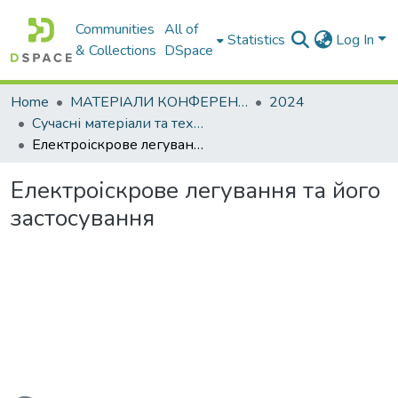
Communities
All of
Statistics
Log In
& Collections
DSpace
Home
МАТЕРІАЛИ КОНФЕРЕНЦІЙ
2024
Сучасні матеріали та технології їх обробки
Електроіскрове легування та його застосування
Електроіскрове легування та його
застосування