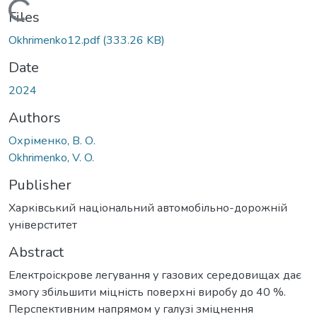
Loading...
Files
Okhrimenko12.pdf
(333.26 KB)
Date
2024
Authors
Охріменко, В. О.
Okhrimenko, V. O.
Publisher
Харківський національний автомобільно-дорожній
універститет
Abstract
Електроіскрове легування у газових середовищах дає
змогу збільшити міцність поверхні виробу до 40 %.
Перспективним напрямом у галузі зміцнення