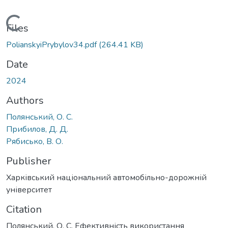
Loading...
Files
PolianskyiPrybylov34.pdf
(264.41 KB)
Date
2024
Authors
Полянський, О. С.
Прибилов, Д. Д.
Рябисько, В. О.
Publisher
Харківський національний автомобільно-дорожній
університет
Citation
Полянський, О. С. Ефективність використання