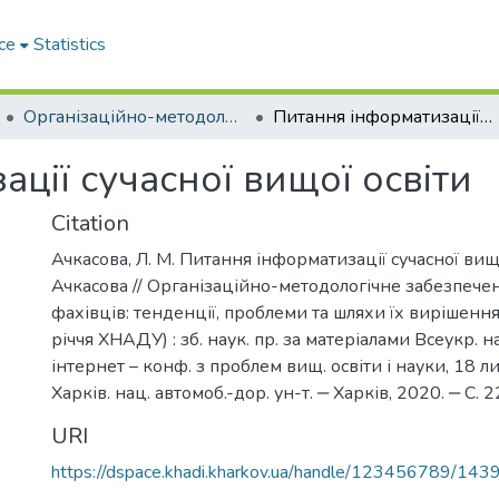
ce
Statistics
Організаційно-методологічне забезпечення підготовки фахівців: тенденції, проблеми та шляхи їх вирішення (з нагоди 90-річчя ХНАДУ)
Питання інформатизації сучасної вищої освіти
ції сучасної вищої освіти
Citation
Ачкасова, Л. М. Питання інформатизації сучасної вищої
Ачкасова // Організаційно-методологічне забезпече
фахівців: тенденції, проблеми та шляхи їх вирішення
річчя ХНАДУ) : зб. наук. пр. за матеріалами Всеукр. н
інтернет – конф. з проблем вищ. освіти і науки, 18 ли
Харків. нац. автомоб.-дор. ун-т. ‒ Харків, 2020. ‒ С. 
URI
https://dspace.khadi.kharkov.ua/handle/123456789/143