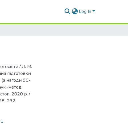
Log In
 освіти / Л. М.
ння підготовки
 (з нагоди 90-
аук.-метод.
стоп. 2020 р. /
228–232.
91