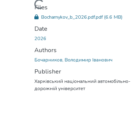
Loading...
Files
Bocharnykov_b_2026.pdf.pdf
(6.6 MB)
Date
2026
Authors
Бочарников, Володимир Іванович
Publisher
Харківський національний автомобільно-
дорожній університет