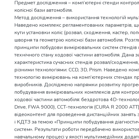
Предмет дослідження – комп’ютерні стенди контрол
колісної бази автомобіля.
Метод дослідження – використання технологій муль
Наведено комплекс регламентованих параметрів, щ
кути установки коліс (розвал, сходження, кастер, п
шворня та геометрію колісної бази автомобіля. Розгл
принципи побудови вимірювальних систем стендів
технічного стану ходової частини автомобіля. Дана з
характеристика сучасних стендів розвал/сходження,
різними технологіями: ССD, 3D, Prism. Наведено ком
технологію вимірювань на комп’ютерних стендах п
виробників. Досліджено напрямки розвитку прогре
побудування вимірювальних комплексів для контрол
ходової частини автомобіля: бездротова 4D-техноло
Drive, FWA 9000), CCT-технологія (CURA R 2000 АТТ)
відеоконтент для проведення дистанційних занять
і КДТЗ за темою «Принципи побудування діагностич
систем». Результати роботи передбачено використо
навчальному процесі у якості мультимедійних додат