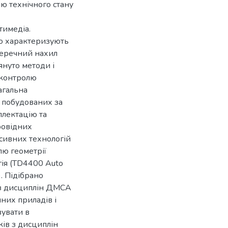
ю технічного стану
тимедіа.
о характеризують
оперечний нахил
януто методи і
 контролю
агальна
 побудованих за
плектацію та
ровідних
сивних технологій
ю геометрії
гія (TD4400 Auto
. Підібрано
 з дисциплін ДМСА
них приладів і
вувати в
ків з дисциплін