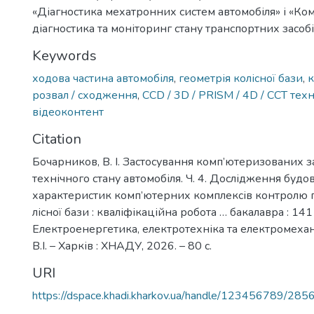
«Діагностика мехатронних систем автомобіля» і «Ко
діагностика та моніторинг стану транспортних засобі
Keywords
ходова частина автомобіля
,
геометрія колісної бази
,
к
розвал / сходження
,
ССD / 3D / PRISM / 4D / ССТ техн
відеоконтент
Citation
Бочарников, В. І. Застосування комп’ютеризованих 
технічного стану автомобіля. Ч. 4. Дослідження будо
характеристик комп’ютерних комплексів контролю 
лісної бази : кваліфікаційна робота … бакалавра : 141
Електроенергетика, електротехніка та електромехан
В.І. – Харків : ХНАДУ, 2026. – 80 с.
URI
https://dspace.khadi.kharkov.ua/handle/123456789/285