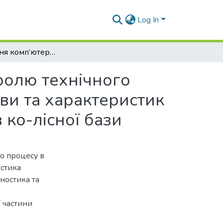
Log In
Застосування комп’ютеризованих засобів контролю технічного стану автомобіля. Частина 4. Дослідження будови та характеристик комп’ютерних комплексів контролю параметрів ко-лісної бази
ролю технічного
ви та характеристик
ко-лісної бази
о процесу в
остика
ностика та
ї частини