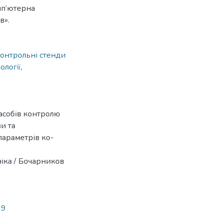
мп’ютерна
в».
онтрольні стенди
ології
,
засобів контролю
ви та
параметрів ко-
іка / Бочарников
69