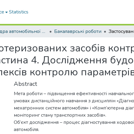
ce
Statistics
Кафедра автомобільної електроніки
Бакалаврські роботи
ютеризованих засобів конт
астина 4. Дослідження будо
ексів контролю параметрів 
Abstract
Мета роботи – підвищення ефективності навчальног
умовах дистанційного навчання з дисциплін «Діагн
мехатронних систем автомобіля» і «Комп’ютерна діаг
моніторинг стану транспортних засобів».
Об’єкт дослідження – процес діагностування ходово
автомобіля.