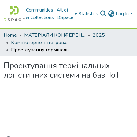
Communities
All of
Statistics
Log In
& Collections
DSpace
Home
МАТЕРІАЛИ КОНФЕРЕНЦІЙ
2025
Комп’ютерно-інтегровані технології автоматизації технологічних процесів на транспорті та у виробництві
Проектування термінальних логістичних системи на базі IоT
Проектування термінальних
логістичних системи на базі IоT