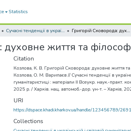
ce
Statistics
Сучасні тенденції в українській і світовій гуманітаристиці
Григорій Сковорода: духовне життя та філософія
: духовне життя та філософ
Citation
Козлова, К. В. Григорій Сковорода: духовне життя та ф
Козлова, О. М. Варипаєв // Сучасні тенденції в українс
гуманітаристиці : матеріали ІІ Всеукр. наук.-практ. ко
2025 р. / Харків. нац. автомоб.-дор. ун-т. – Харкiв, 20
URI
https://dspace.khadi.kharkov.ua/handle/123456789/269
Collections
Сучасні тенденції в українській і світовій гуманітари