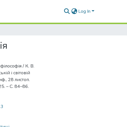
Log In
ія
ілософія / К. В.
ькій і світовій
нф., 28 листоп.
25. – С. 84–86.
13
стиці