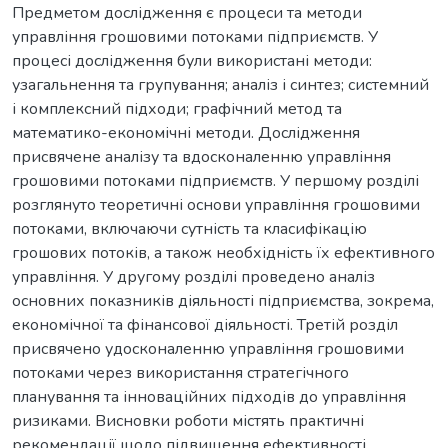
Предметом дослідження є процеси та методи
управління грошовими потоками підприємств. У
процесі дослідження були використані методи:
узагальнення та групування; аналіз і синтез; системний
і комплексний підходи; графічний метод та
математико-економічні методи. Дослідження
присвячене аналізу та вдосконаленню управління
грошовими потоками підприємств. У першому розділі
розглянуто теоретичні основи управління грошовими
потоками, включаючи сутність та класифікацію
грошових потоків, а також необхідність їх ефективного
управління. У другому розділі проведено аналіз
основних показників діяльності підприємства, зокрема,
економічної та фінансової діяльності. Третій розділ
присвячено удосконаленню управління грошовими
потоками через використання стратегічного
планування та інноваційних підходів до управління
ризиками. Висновки роботи містять практичні
рекомендації щодо підвищення ефективності