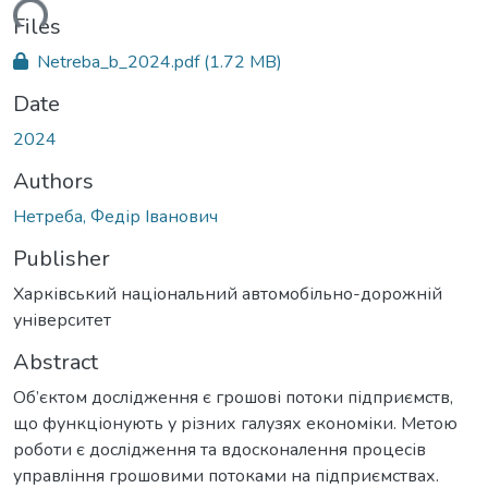
ding...
Files
Netreba_b_2024.pdf
(1.72 MB)
Date
2024
Authors
Нетреба, Федір Іванович
Publisher
Харківський національний автомобільно-дорожній
університет
Abstract
Об’єктом дослідження є грошові потоки підприємств,
що функціонують у різних галузях економіки. Метою
роботи є дослідження та вдосконалення процесів
управління грошовими потоками на підприємствах.