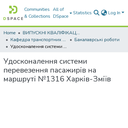
Communities
All of
Statistics
Log In
& Collections
DSpace
Home
ВИПУСКНІ КВАЛІФІКАЦІЙНІ РОБОТИ
Кафедра транспортних систем і логістики
Бакалаврські роботи
Удосконалення системи перевезення пасажирів на маршруті №1316 Харків-Зміїв
Удосконалення системи
перевезення пасажирів на
маршруті №1316 Харків-Зміїв