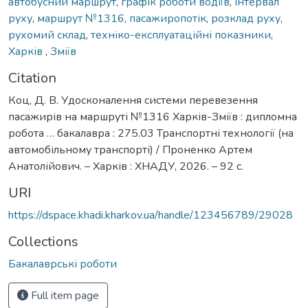
автобусний маршрут
,
графік роботи водіїв
,
інтервал
руху
,
маршрут №1316
,
пасажиропотік
,
розклад руху
,
рухомий склад
,
техніко-експлуатаційні показники
,
Харків
,
Зміїв
Citation
Коц, Д. В. Удосконалення системи перевезення
пасажирів на маршруті №1316 Харків-Зміїв : дипломна
робота … бакалавра : 275.03 Транспортні технології (на
автомобільному транспорті) / Проненко Артем
Анатолійович. – Харків : ХНАДУ, 2026. – 92 с.
URI
https://dspace.khadi.kharkov.ua/handle/123456789/29028
Collections
Бакалаврські роботи
Full item page