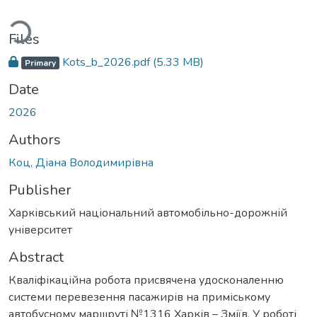
ading...
Files
Kots_b_2026.pdf
(5.33 MB)
Primary
Date
2026
Authors
Коц, Діана Володимирівна
Publisher
Харківський національний автомобільно-дорожній
університет
Abstract
Кваліфікаційна робота присвячена удосконаленню
системи перевезення пасажирів на приміському
автобусному маршруті №1316 Харків – Зміїв. У роботі