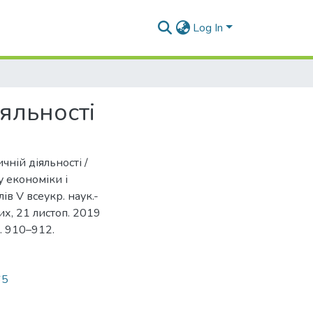
Log In
яльності
чній діяльності /
у економіки і
ів V всеукр. наук.-
их, 21 листоп. 2019
С. 910–912.
65