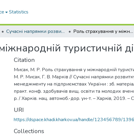
ce
Statistics
Сучасні напрямки розвитку економіки і менеджменту на підприємствах України
Роль страхування у міжнародній туристичній діяльності
міжнародній туристичній ді
Citation
Мисак, М. Р. Роль страхування у міжнародній туристи
М. Р. Мисак, Г. В. Марків // Сучасні напрямки розвитк
менеджменту на підприємствах України : зб. матеріал
практ. конф. здобувачів вищ. освіти та молодих вчен
р. / Харків. нац. автомоб.-дор. ун-т. – Харкiв, 2019. – 
URI
https://dspace.khadi.kharkov.ua/handle/123456789/139
Collections