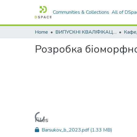
Communities & Collections
All of DSpa
Home
ВИПУСКНІ КВАЛІФІКАЦІЙНІ РОБОТИ
Розробка біоморфн
Loading...
Files
Barsukov_b_2023.pdf
(1.33 MB)