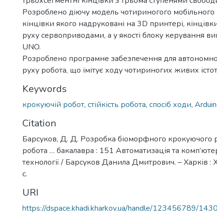
трьохсегментні кінцівки з трьома ступенями свобод
Розроблено діючу модель чотириногого мобільного р
кінцівки якого надруковані на 3D принтері, кінцівк
руху сервоприводами, а у якості блоку керування ви
UNO.
Розроблено програмне забезпечення для автономно
руху робота, що імітує ходу чотириногих живих істот
Keywords
крокуючій робот
,
стійкість робота
,
спосіб ходи
,
Ardui
Citation
Барсуков, Д. Д. Розробка біоморфного крокуючого 
робота … бакалавра : 151 Автоматизація та комп’юте
технології / Барсуков Данила Дмитрович. – Харків :
с.
URI
https://dspace.khadi.kharkov.ua/handle/123456789/143