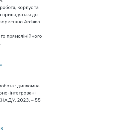
и.
обота, корпус та
и приводяться до
користано Arduino
го прямолінійного
.
no
робота : дипломна
рно-інтегровані
 ХНАДУ, 2023. – 55
09