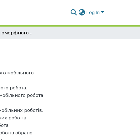
Log In
Розробка біоморфного крокуючого робота
ого мобільного
ого робота.
мобільного робота
мобільних роботів.
чих роботів
ота.
оботів обрано