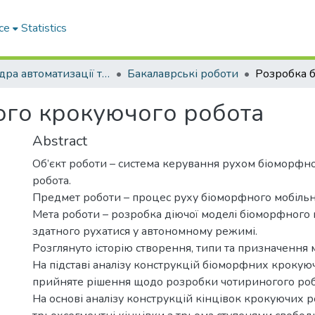
ce
Statistics
Кафедра автоматизації та комп’ютерно-інтегрованих технологій
Бакалаврські роботи
ого крокуючого робота
Abstract
Об’єкт роботи – система керування рухом біоморфн
робота.
Предмет роботи – процес руху біоморфного мобільн
Мета роботи – розробка діючої моделі біоморфного 
здатного рухатися у автономному режимі.
Розглянуто історію створення, типи та призначення 
На підставі аналізу конструкцій біоморфних крокую
прийняте рішення щодо розробки чотириногого роб
На основі аналізу конструкцій кінцівок крокуючих р