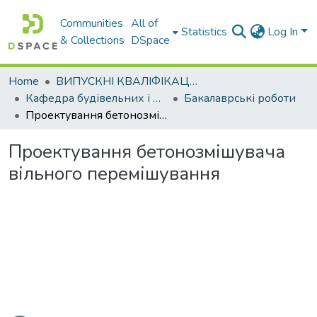
Communities
All of
Statistics
Log In
& Collections
DSpace
Home
ВИПУСКНІ КВАЛІФІКАЦІЙНІ РОБОТИ
Кафедра будівельних і дорожніх машин
Бакалаврські роботи
Проектування бетонозмішувача вільного перемішування
Проектування бетонозмішувача
вільного перемішування