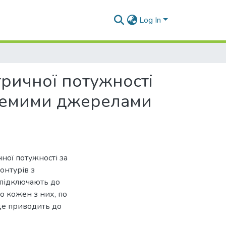
Log In
тричної потужності
кремими джерелами
ної потужності за
онтурів з
підключають до
о кожен з них, по
 це приводить до