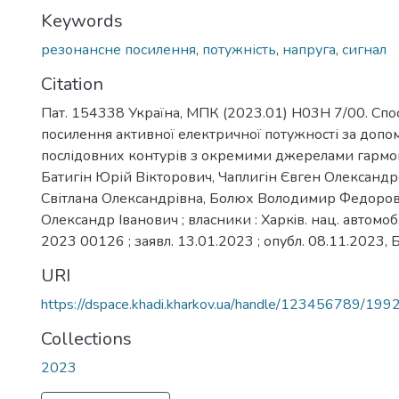
Keywords
резонансне посилення
,
потужність
,
напруга
,
сигнал
Citation
Пат. 154338 Україна, МПК (2023.01) H03H 7/00. Спо
посилення активної електричної потужності за доп
послідовних контурів з окремими джерелами гармон
Батигін Юрій Вікторович, Чаплигін Євген Олександ
Світлана Олександрівна, Болюх Володимир Федоров
Олександр Іванович ; власники : Харкiв. нац. автомоб.
2023 00126 ; заявл. 13.01.2023 ; опубл. 08.11.2023, Б
URI
https://dspace.khadi.kharkov.ua/handle/123456789/199
Collections
2023