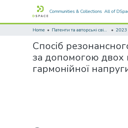
Communities & Collections
All of DSpa
Home
Патенти та авторські свідоцтва
2023
Спосіб резонансног
за допомогою двох 
гармонійної напруг