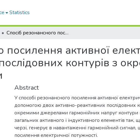
ce
Statistics
Спосіб резонансного посилення активної електричної потужності за допомогою двох послідовних контурів з окремими джерелами гармонійної напруги
о посилення активної елек
послідовних контурів з о
и
Abstract
У способі резонансного посилення активної електрич
допомогою двох активно-реактивних послідовних к
окремими джерелами гармонійних напруг контури 
загальних активного і індуктивного елементів так, щ
черзі, генерує в навантаженні гармонійний сигнал,
посилення електричної потужності.