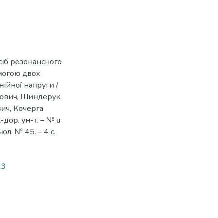
сіб резонансного
омогою двох
ійної напруги /
рович, Шиндерук
ич, Кочерга
-дор. ун-т. – № u
юл. № 45. – 4 с.
23