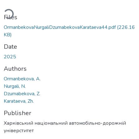
ding...
Files
OrmanbekovaNurgaliDzumabekovaKarataeva44.pdf
(226.16
KB)
Date
2025
Authors
Ormanbekova, A.
Nurgali, N.
Dzumabekova, Z.
Karataeva, Zh.
Publisher
Харківський національний автомобільно-дорожній
універститет