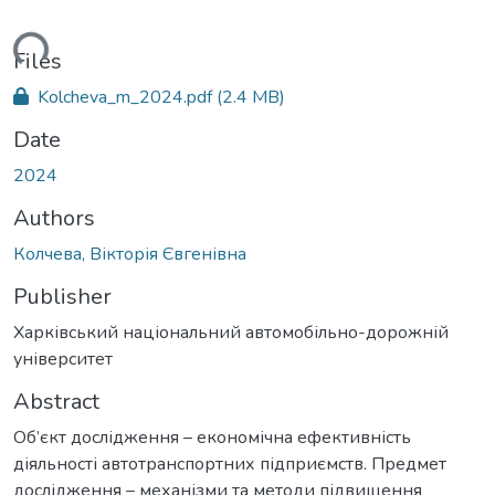
ading...
Files
Kolcheva_m_2024.pdf
(2.4 MB)
Date
2024
Authors
Колчева, Вікторія Євгенівна
Publisher
Харківський національний автомобільно-дорожній
університет
Abstract
Об’єкт дослідження – економічна ефективність
діяльності автотранспортних підприємств. Предмет
дослідження – механізми та методи підвищення