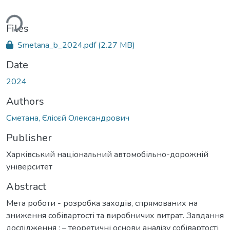
ding...
Files
Smetana_b_2024.pdf
(2.27 MB)
Date
2024
Authors
Сметана, Єлісєй Олександрович
Publisher
Харківський національний автомобільно-дорожній
університет
Abstract
Мета роботи - розробка заходів, спрямованих на
зниження собівартості та виробничих витрат. Завдання
дослідження : – теоретичні основи аналізу собівартості