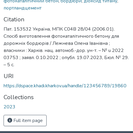
фотокаталітичний бетон
,
бордюри
,
діоксид титану
,
портландцемент
Citation
Пат. 153532 Україна, МПК C04B 28/04 (2006.01).
Спосіб виготовлення фотокаталітичного бетону для
дорожніх бордюрів / Лежнева Олена Іванівна ;
власники : Харкiв. нац. автомоб.-дор. ун-т. – № u 2022
03753 ; заявл. 0.10.2022 ; опубл. 19.07.2023, Бюл. № 29.
– 5 с.
URI
https://dspace.khadi.kharkov.ua/handle/123456789/19860
Collections
2023
Full item page