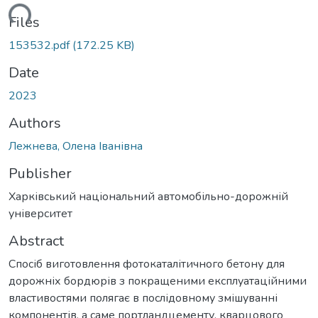
ading...
Files
153532.pdf
(172.25 KB)
Date
2023
Authors
Лежнева, Олена Іванівна
Publisher
Харківський національний автомобільно-дорожній
університет
Abstract
Спосіб виготовлення фотокаталітичного бетону для
дорожніх бордюрів з покращеними експлуатаційними
властивостями полягає в послідовному змішуванні
компонентів, а саме портландцементу, кварцового