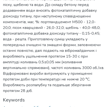
піску, щебеню та води. До складу бетону перед
додаванням води вносять фотокаталітичну добавку
діоксиду титану, при наступному співвідношенні
компонентів, мас. %: портландцемент М500 - 12,0-
20,0; пісок кварцовий - 26,0-32,0; щебінь - 40,0-48,0;
фотокаталітична добавка діоксиду титану - 0,15-0,45;
вода - решта. Приготовлену суміш укладають у
попередньо очищені та змащені форми, заповнюючи
останні повністю, далі подають на вібромайданчик і
виробляють ущільнення протягом 15-30 с при
амплітуді коливань 0,5±0,05 мм (коливання
вертикально-спрямовані), частоті коливань 3000 об./хв.
Відформовані вироби витримують у приміщенні
протягом доби при температурі не нижче 20 °C.
Виробляють розпалубку та подальше зберігання
протягом 28 діб.
Keywords