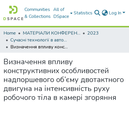
Communities
All of
Statistics
Log In
& Collections
DSpace
Home
МАТЕРІАЛИ КОНФЕРЕНЦІЙ
2023
Сучасні технології в автомобілебудуванні, транспорті та при підготовці фахівців
Визначення впливу конструктивних особливостей надпоршевого об’єму двотактного двигуна на інтенсивність руху робочого тіла в камері згоряння
Визначення впливу
конструктивних особливостей
надпоршевого об’єму двотактного
двигуна на інтенсивність руху
робочого тіла в камері згоряння