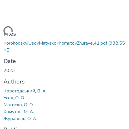
Loading...
Files
KorohodskyiUsovMatyskoKhomutovZhuravel41.pdf
(938.55
KB)
Date
2023
Authors
Корогодський, В. А.
Усов, О. О.
Матиско, О. О.
Хомутов, М. А.
Журавель, О. А.