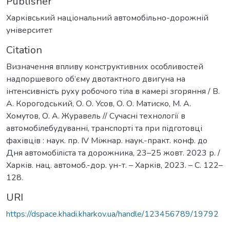
Publisher
Харківський національний автомобільно-дорожній
університет
Citation
Визначення впливу конструктивних особливостей
надпоршевого об’єму двотактного двигуна на
інтенсивність руху робочого тіла в камері згоряння / В.
А. Корогодський, О. О. Усов, О. О. Матиско, М. А.
Хомутов, О. А. Журавель // Сучасні технології в
автомобілебудуванні, транспорті та при підготовці
фахівців : наук. пр. IV Міжнар. наук.-практ. конф. до
Дня автомобіліста та дорожника, 23–25 жовт. 2023 р. /
Харків. нац. автомоб.-дор. ун-т. – Харків, 2023. – С. 122–
128.
URI
https://dspace.khadi.kharkov.ua/handle/123456789/19792